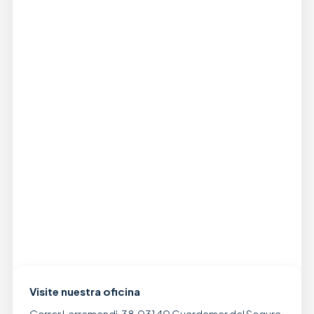
Visite nuestra oficina
Carrer Larramendi, 38, 03140 Guardamar del Segura,