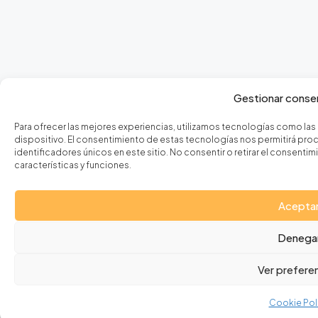
Gestionar conse
Para ofrecer las mejores experiencias, utilizamos tecnologías como las
dispositivo. El consentimiento de estas tecnologías nos permitirá p
identificadores únicos en este sitio. No consentir o retirar el consen
características y funciones.
Acepta
Denega
Ver prefere
Cookie Pol