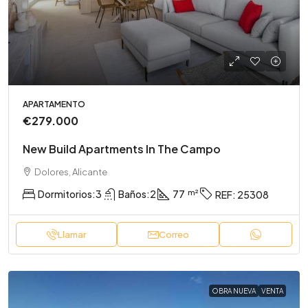
APARTAMENTO
€279.000
New Build Apartments In The Campo
Dolores, Alicante
Dormitorios:
3
Baños:
2
77
REF:
25308
Llamar
Correo
OBRA NUEVA
VENTA