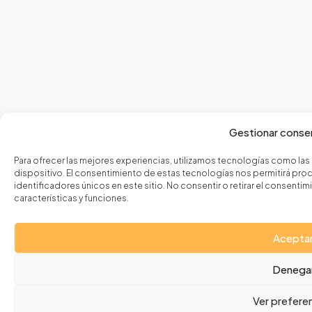
Gestionar conse
Para ofrecer las mejores experiencias, utilizamos tecnologías como las
dispositivo. El consentimiento de estas tecnologías nos permitirá p
identificadores únicos en este sitio. No consentir o retirar el consen
características y funciones.
Acepta
Denega
Ver prefere