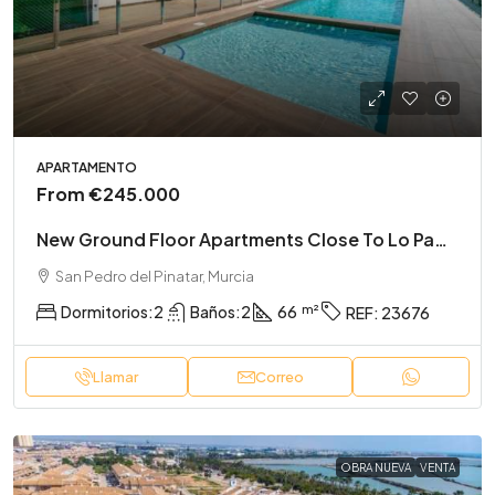
APARTAMENTO
From
€245.000
New Ground Floor Apartments Close To Lo Pagan Beach
San Pedro del Pinatar, Murcia
Dormitorios:
2
Baños:
2
66
REF:
23676
Llamar
Correo
OBRA NUEVA
VENTA