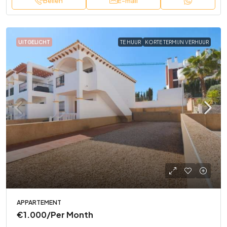
Bellen
E-mail
UITGELICHT
TE HUUR
KORTE TERMIJN VERHUUR
APPARTEMENT
€1.000
/Per Month