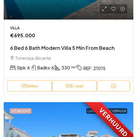
VILLA
€695.000
6 Bed 6 Bath Modern Villa 5 Min From Beach
Torrevieja, Alicante
Slpk:
6
Badks:
6
330
REF:
21015
Bellen
E-mail
VERHUURD
UITGELICHT
LANGE TERMIJN VERHUUR