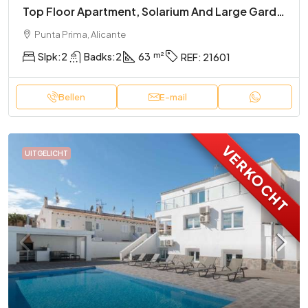
Top Floor Apartment, Solarium And Large Garden
Punta Prima, Alicante
Slpk:
2
Badks:
2
63
REF:
21601
Bellen
E-mail
VERKOCHT
UITGELICHT