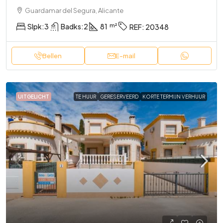
Guardamar del Segura, Alicante
Slpk:
3
Badks:
2
81
REF:
20348
Bellen
E-mail
UITGELICHT
TE HUUR
GERESERVEERD
KORTE TERMIJN VERHUUR