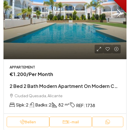
APPARTEMENT
€1.200
/Per Month
2 Bed 2 Bath Modern Apartment On Modern Complex
Ciudad Quesada, Alicante
Slpk:
2
Badks:
2
82
REF:
1738
Bellen
E-mail