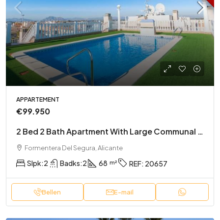
APPARTEMENT
€99.950
2 Bed 2 Bath Apartment With Large Communal Rooftop Pool And Gardens
Formentera Del Segura, Alicante
Slpk:
2
Badks:
2
68
REF:
20657
Bellen
E-mail