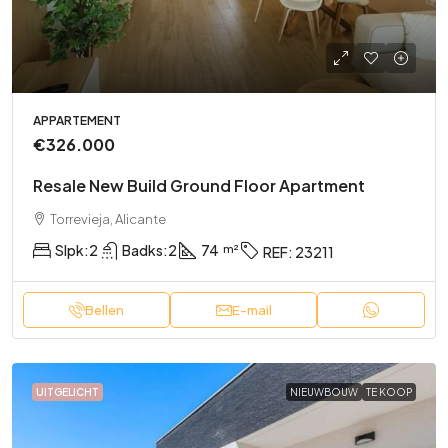
APPARTEMENT
€326.000
Resale New Build Ground Floor Apartment
Torrevieja, Alicante
Slpk:
2
Badks:
2
74
REF:
23211
Bellen
E-mail
UITGELICHT
NIEUWBOUW
TE KOOP