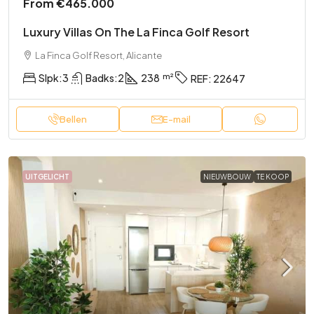
From
€465.000
Luxury Villas On The La Finca Golf Resort
La Finca Golf Resort, Alicante
Slpk:
3
Badks:
2
238
REF:
22647
Bellen
E-mail
UITGELICHT
NIEUWBOUW
TE KOOP