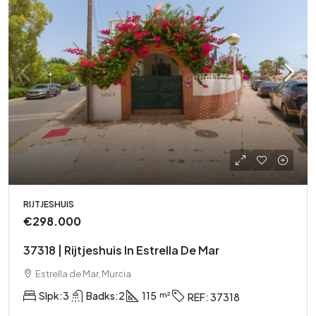
RIJTJESHUIS
€298.000
37318 | Rijtjeshuis In Estrella De Mar
Estrella de Mar, Murcia
Slpk:
3
Badks:
2
115
REF:
37318