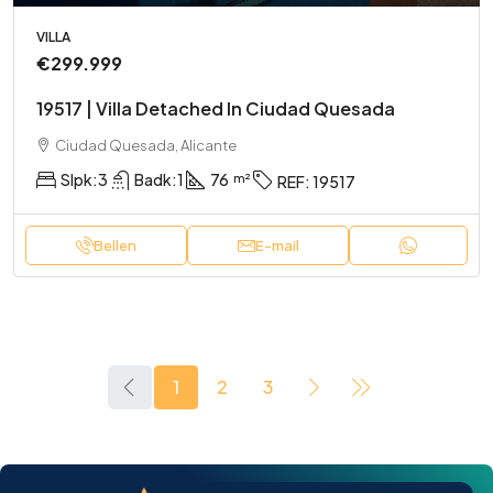
VILLA
€299.999
19517 | Villa Detached In Ciudad Quesada
Ciudad Quesada, Alicante
Slpk:
3
Badk:
1
76
REF:
19517
Bellen
E-mail
1
2
3