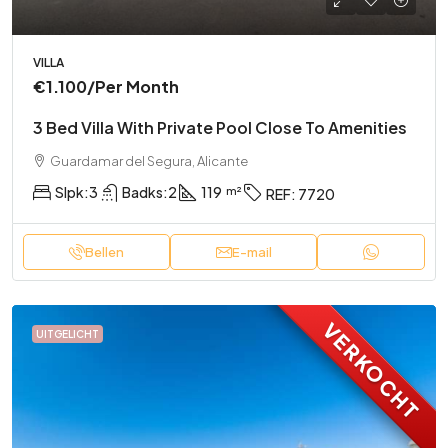
VILLA
€1.100
/Per Month
3 Bed Villa With Private Pool Close To Amenities
Guardamar del Segura, Alicante
Slpk:
3
Badks:
2
119
REF:
7720
Bellen
E-mail
VERKOCHT
UITGELICHT