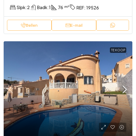
Slpk:
2
Badk:
1
76
REF:
19526
Bellen
E-mail
TE KOOP