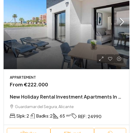
APPARTEMENT
From
€222.000
New Holiday Rental Investment Apartments In El Raso
Guardamar del Segura, Alicante
Slpk:
2
Badks:
2
65
REF:
24990