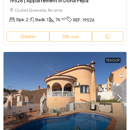
19526 | Appartement In Doña Pepa
Ciudad Quesada, Alicante
Slpk:
2
Badk:
1
76
REF:
19526
Bellen
E-mail
TE KOOP