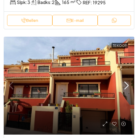
Slpk:
3
Badks:
2
165
REF:
19295
Bellen
E-mail
TE KOOP