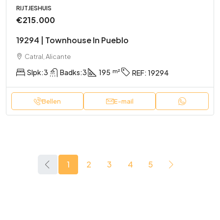
RIJTJESHUIS
€215.000
19294 | Townhouse In Pueblo
Catral, Alicante
Slpk:
3
Badks:
3
195
REF:
19294
Bellen
E-mail
1
2
3
4
5