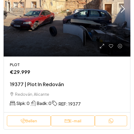
PLOT
€29.999
19377 | Plot In Redován
Redován, Alicante
Slpk:
0
Badk:
0
REF:
19377
Bellen
E-mail