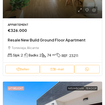
APPARTEMENT
€326.000
Resale New Build Ground Floor Apartment
Torrevieja, Alicante
Slpk:
2
Badks:
2
74
REF:
23211
Bellen
E-mail
UITGELICHT
NIEUWBOUW
TE KOOP