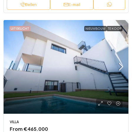
Bellen
E-mail
UITGELICHT
NIEUWBOUW
TE KOOP
VILLA
From
€465.000