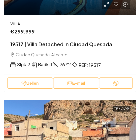
VILLA
€299.999
19517 | Villa Detached In Ciudad Quesada
Ciudad Quesada, Alicante
Slpk:
3
Badk:
1
76
REF:
19517
Bellen
E-mail
TE KOOP