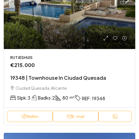
RIJTJESHUIS
€215.000
19348 | Townhouse In Ciudad Quesada
Ciudad Quesada, Alicante
Slpk:
3
Badks:
2
80
REF:
19348
Bellen
E-mail