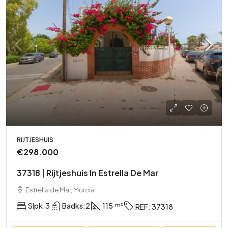
RIJTJESHUIS
€298.000
37318 | Rijtjeshuis In Estrella De Mar
Estrella de Mar, Murcia
Slpk:
3
Badks:
2
115
REF:
37318