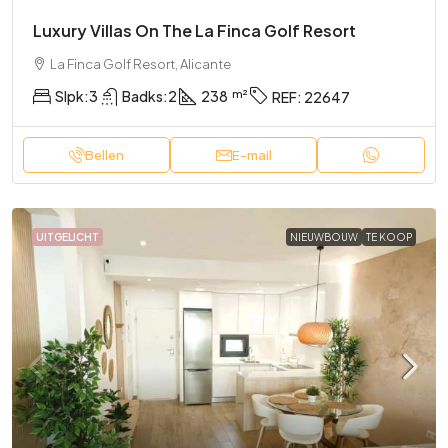
Luxury Villas On The La Finca Golf Resort
La Finca Golf Resort, Alicante
Slpk:
3
Badks:
2
238
REF:
22647
Bellen
E-mail
UITGELICHT
NIEUWBOUW
TE KOOP