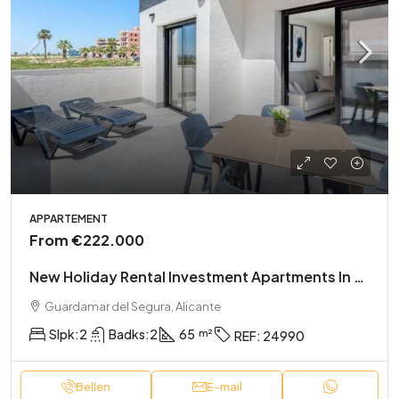
APPARTEMENT
From
€222.000
New Holiday Rental Investment Apartments In El Raso
Guardamar del Segura, Alicante
Slpk:
2
Badks:
2
65
REF:
24990
Bellen
E-mail