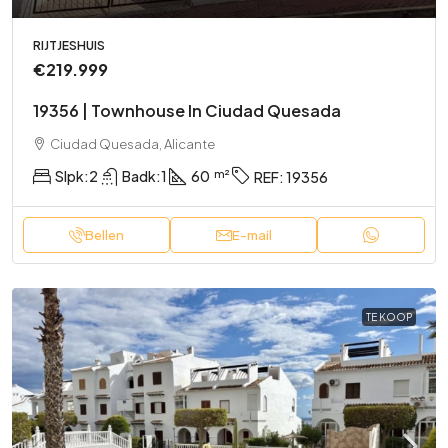
RIJTJESHUIS
€219.999
19356 | Townhouse In Ciudad Quesada
Ciudad Quesada, Alicante
Slpk:
2
Badk:
1
60
REF:
19356
Bellen
E-mail
TE KOOP