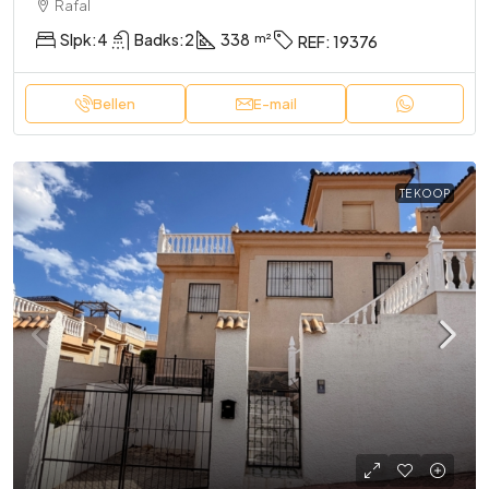
Rafal
Slpk:
4
Badks:
2
338
REF:
19376
Bellen
E-mail
TE KOOP