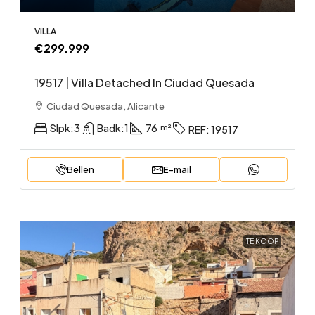
VILLA
€299.999
19517 | Villa Detached In Ciudad Quesada
Ciudad Quesada, Alicante
Slpk:
3
Badk:
1
76
REF:
19517
Bellen
E-mail
TE KOOP