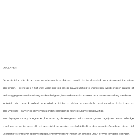
DISCLAIMER:
De woninginformatie die op deze website wordt gepubliceerd, wordt uitsluitend verstrekt voor algemene informatieve
doeleinden. Hoewel alles in het werk wordt gesteld om de nauwkeurigheid te waarborgen, wordt er geen garantie of
verklaring gegeven met betrekking tot de volledigheid, betrouwbaarheid of actuele status van een vermelding. Alle details —
inclusief prijs, beschikbaarheid, oppervlaktes, juridische status, energielabels, servicekosten, belastingen en
documentatie — kunnen op elk moment zonder voorafgaande kennisgeving worden gewijzigd.
Beschrijvingen, foto’s, plattegronden, kaarten en digitale weergaven zijn illustratief en geven mogelijk niet de exacte huidige
staat van de woning weer. Afmetingen zijn bij benadering, tenzij uitdrukkelijk anders vermeld. Gebruikers dienen niet
uitsluitend te vertrouwen op de weergegeven informatie bij het nemen van aankoop-, huur- of investeringsbeslissingen.