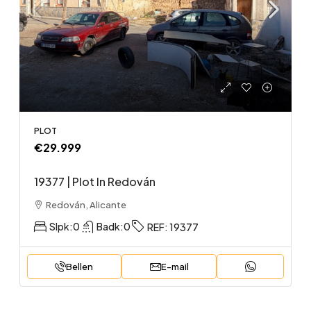
PLOT
€29.999
19377 | Plot In Redován
Redován, Alicante
Slpk:
0
Badk:
0
REF:
19377
Bellen
E-mail