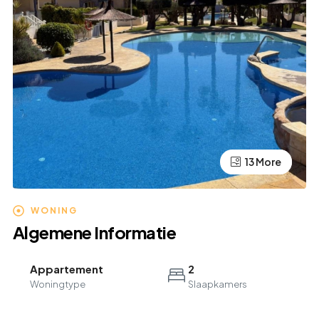
13 More
9 More
WONING
Algemene Informatie
Appartement
2
Woningtype
Slaapkamers