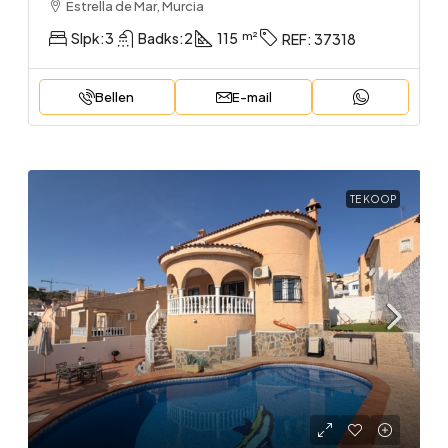
Estrella de Mar, Murcia
Slpk:
3
Badks:
2
115
REF:
37318
Bellen
E-mail
TE KOOP