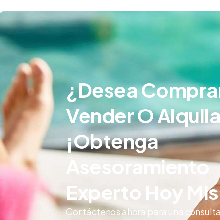
¿Desea Compra
Vender O Alquila
¡Obtenga
Asesoramiento
Experto Hoy Mi
Contáctenos ahora para una consulta 