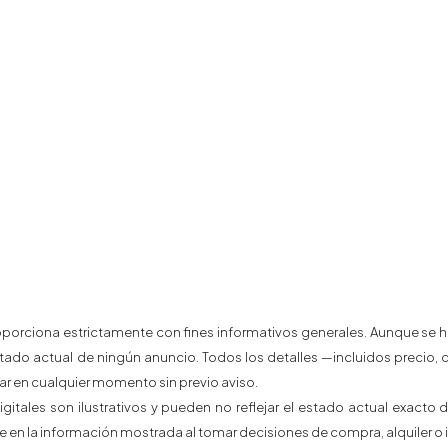
porciona estrictamente con fines informativos generales. Aunque se hac
estado actual de ningún anuncio. Todos los detalles —incluidos precio, di
en cualquier momento sin previo aviso.
igitales son ilustrativos y pueden no reflejar el estado actual exact
en la información mostrada al tomar decisiones de compra, alquiler o i