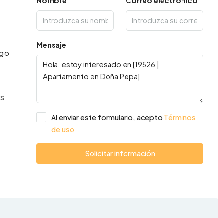
Nombre
Correo electrónico
Mensaje
lgo
as
a
Al enviar este formulario, acepto
Términos
de uso
Solicitar información