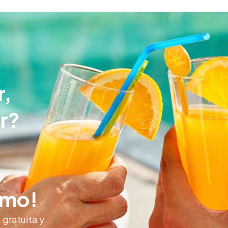
r,
r?
smo!
gratuita y