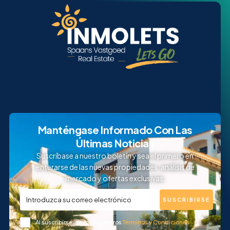
Manténgase Informado Con Las
Últimas Noticias
Suscríbase a nuestro boletín y sea el primero en
enterarse de las nuevas propiedades, análisis de
mercado y ofertas exclusivas.
SUSCRIBIRSE
Al suscribirse, acepta nuestros
Términos y Condiciones