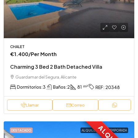
CHALET
€1.400
/Per Month
Charming 3 Bed 2 Bath Detached Villa
Guardamar del Segura, Alicante
Dormitorios:
3
Baños:
2
81
REF:
20348
Llamar
Correo
DESTACADO
ALQUILER LARGA TEMPORADA