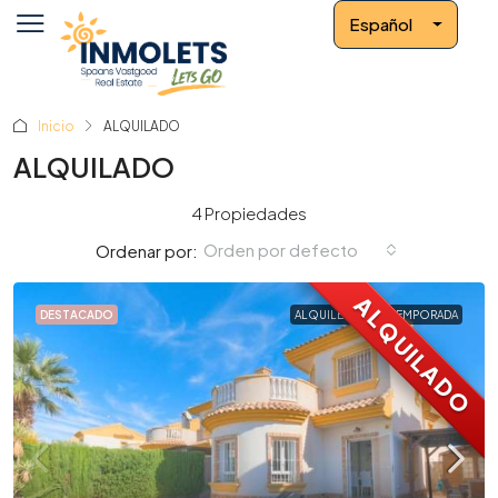
Español
Inicio
ALQUILADO
ALQUILADO
4 Propiedades
Orden por defecto
Ordenar por:
ALQUILADO
DESTACADO
ALQUILER LARGA TEMPORADA