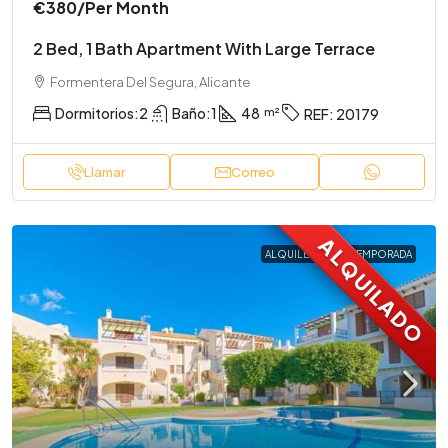
€380
/Per Month
2 Bed, 1 Bath Apartment With Large Terrace
Formentera Del Segura, Alicante
Dormitorios:
2
Baño:
1
48
REF:
20179
Llamar
Correo
ALQUILADO
ALQUILER LARGA TEMPORADA