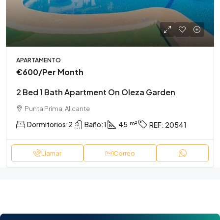
APARTAMENTO
€600
/Per Month
2 Bed 1 Bath Apartment On Oleza Garden
Punta Prima, Alicante
Dormitorios:
2
Baño:
1
45
REF:
20541
Llamar
Correo