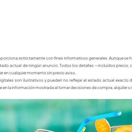
porciona estrictamente con fines informativos generales. Aunque se hac
estado actual de ningún anuncio. Todos los detalles —incluidos precio, di
en cualquier momento sin previo aviso.
igitales son ilustrativos y pueden no reflejar el estado actual exact
en la información mostrada al tomar decisiones de compra, alquiler o i