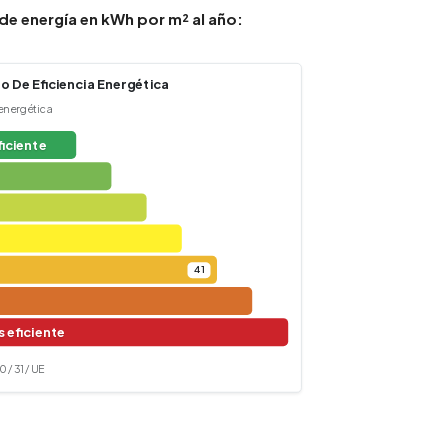
e energía en kWh por m² al año:
o De Eficiencia Energética
 energética
ficiente
41
 eficiente
 / 31 / UE