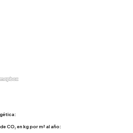
gética:
de CO₂ en kg por m² al año: