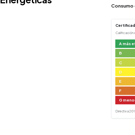
Consumo d
Certificad
Calificación
A más e
B
C
D
E
F
G menos
Directiva 2010