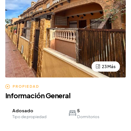
23 Más
19 Más
PROPIEDAD
Información General
Adosado
5
Tipo de propiedad
Dormitorios