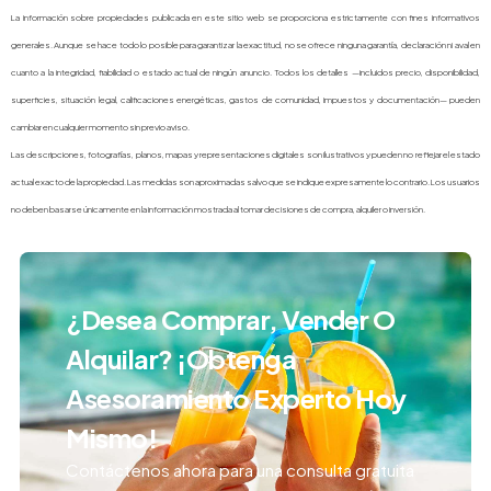
La información sobre propiedades publicada en este sitio web se proporciona estrictamente con fines informativos
generales. Aunque se hace todo lo posible para garantizar la exactitud, no se ofrece ninguna garantía, declaración ni aval en
cuanto a la integridad, fiabilidad o estado actual de ningún anuncio. Todos los detalles —incluidos precio, disponibilidad,
superficies, situación legal, calificaciones energéticas, gastos de comunidad, impuestos y documentación— pueden
cambiar en cualquier momento sin previo aviso.
Las descripciones, fotografías, planos, mapas y representaciones digitales son ilustrativos y pueden no reflejar el estado
actual exacto de la propiedad. Las medidas son aproximadas salvo que se indique expresamente lo contrario. Los usuarios
no deben basarse únicamente en la información mostrada al tomar decisiones de compra, alquiler o inversión.
¿Desea Comprar, Vender O
Alquilar? ¡Obtenga
Asesoramiento Experto Hoy
Mismo!
Contáctenos ahora para una consulta gratuita