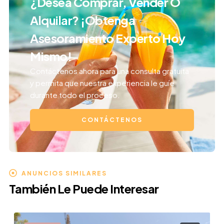
¿Desea Comprar, Vender O
Alquilar? ¡Obtenga
Asesoramiento Experto Hoy
Mismo!
Contáctenos ahora para una consulta gratuita
y permita que nuestra experiencia le guíe
durante todo el proceso.
CONTÁCTENOS
ANUNCIOS SIMILARES
También Le Puede Interesar