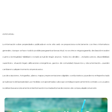
AVISO LEGAL:
La información sobre propiedades publicada en este sitio web se proporciona estrictamente con fines informativos
generales. Aunque se hace todo lo posible para garantizar la exactitud, no se ofrece ninguna garantía, declaración ni aval en
cuanto a la integridad, fiabilidad o estado actual de ningún anuncio. Todos los detalles —incluidos precio, disponibilidad,
superficies, situación legal, calificaciones energéticas, gastos de comunidad, impuestos y documentación— pueden
cambiar en cualquier momento sin previo aviso.
Las descripciones, fotografías, planos, mapas y representaciones digitales son ilustrativos y pueden no reflejar el estado
actual exacto de la propiedad. Las medidas son aproximadas salvo que se indique expresamente lo contrario. Los usuarios
no deben basarse únicamente en la información mostrada al tomar decisiones de compra, alquiler o inversión.