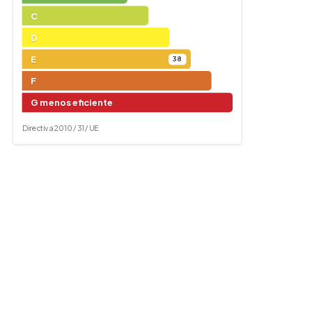
C
D
E
38
F
G menos eficiente
Directiva 2010 / 31 / UE