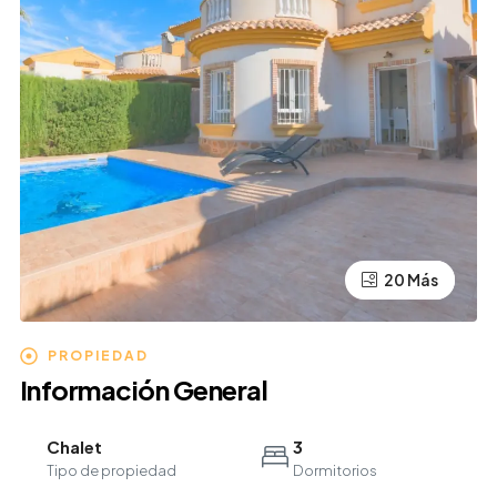
20 Más
16 Más
PROPIEDAD
Información General
Chalet
3
Tipo de propiedad
Dormitorios