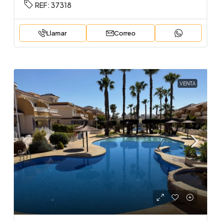
REF:
37318
Llamar
Correo
VENTA