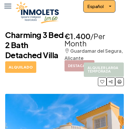
Español
Charming 3 Bed
€1.400
/Per
Month
2 Bath
Guardamar del Segura,
Detached Villa
Alicante
DESTACADO
ALQUILADO
ALQUILER LARGA
TEMPORADA