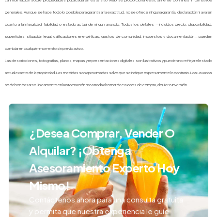
La información sobre propiedades publicada en este sitio web se proporciona estrictamente con fines informativos
generales. Aunque se hace todo lo posible para garantizar la exactitud, no se ofrece ninguna garantía, declaración ni aval en
cuanto a la integridad, fiabilidad o estado actual de ningún anuncio. Todos los detalles —incluidos precio, disponibilidad,
superficies, situación legal, calificaciones energéticas, gastos de comunidad, impuestos y documentación— pueden
cambiar en cualquier momento sin previo aviso.
Las descripciones, fotografías, planos, mapas y representaciones digitales son ilustrativos y pueden no reflejar el estado
actual exacto de la propiedad. Las medidas son aproximadas salvo que se indique expresamente lo contrario. Los usuarios
no deben basarse únicamente en la información mostrada al tomar decisiones de compra, alquiler o inversión.
¿Desea Comprar, Vender O
Alquilar? ¡Obtenga
Asesoramiento Experto Hoy
Mismo!
Contáctenos ahora para una consulta gratuita
y permita que nuestra experiencia le guíe