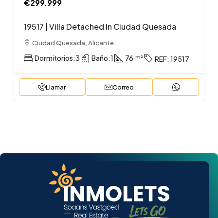
€299.999
19517 | Villa Detached In Ciudad Quesada
Ciudad Quesada, Alicante
Dormitorios:
3
Baño:
1
76
REF:
19517
Llamar
Correo