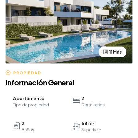
11 Más
7 Más
PROPIEDAD
Información General
Apartamento
2
Tipo de propiedad
Dormitorios
2
68
Baños