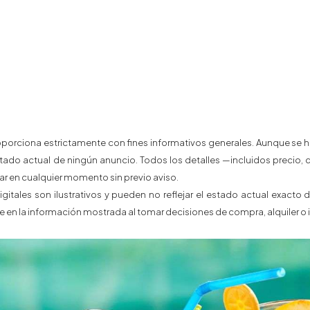
porciona estrictamente con fines informativos generales. Aunque se hac
estado actual de ningún anuncio. Todos los detalles —incluidos precio, di
en cualquier momento sin previo aviso.
igitales son ilustrativos y pueden no reflejar el estado actual exact
en la información mostrada al tomar decisiones de compra, alquiler o i