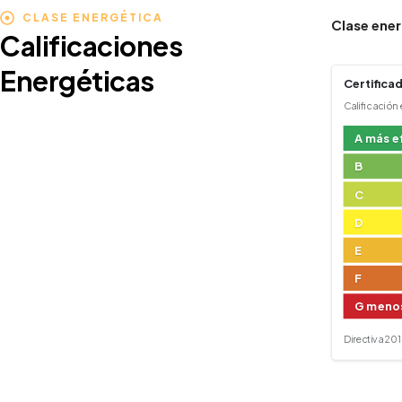
CLASE ENERGÉTICA
Clase ener
Calificaciones
Energéticas
Certificad
Calificación
A más e
B
C
D
E
F
G menos
Directiva 2010