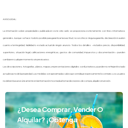
AVISO LEGAL:
La información sobre propiedades publicada en este sitio web se proporciona estrictamente con fines informativos
generales. Aunque se hace todo lo posible para garantizar la exactitud, no se ofrece ninguna garantía, declaración ni aval en
cuanto a la integridad, fiabilidad o estado actual de ningún anuncio. Todos los detalles —incluidos precio, disponibilidad,
superficies, situación legal, calificaciones energéticas, gastos de comunidad, impuestos y documentación— pueden
cambiar en cualquier momento sin previo aviso.
Las descripciones, fotografías, planos, mapas y representaciones digitales son ilustrativos y pueden no reflejar el estado
actual exacto de la propiedad. Las medidas son aproximadas salvo que se indique expresamente lo contrario. Los usuarios
no deben basarse únicamente en la información mostrada al tomar decisiones de compra, alquiler o inversión.
¿Desea Comprar, Vender O
Alquilar? ¡Obtenga