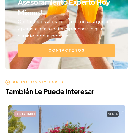
Asesoramiento Experto Hoy
Mismo!
Contáctenos ahora para una consulta gratuita
y permita que nuestra experiencia le guíe
durante todo el proceso.
CONTÁCTENOS
ANUNCIOS SIMILARES
También Le Puede Interesar
DESTACADO
VENTA