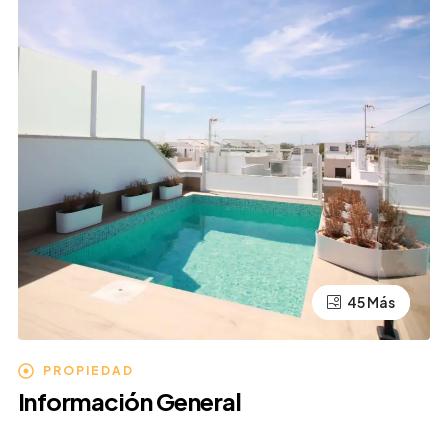
45 Más
41 Más
PROPIEDAD
Información General