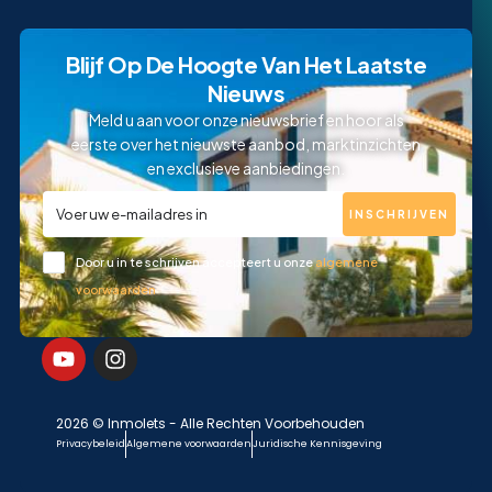
Blijf Op De Hoogte Van Het Laatste
Nieuws
Meld u aan voor onze nieuwsbrief en hoor als
eerste over het nieuwste aanbod, marktinzichten
en exclusieve aanbiedingen.
INSCHRIJVEN
Door u in te schrijven accepteert u onze
algemene
voorwaarden
2026 © Inmolets - Alle Rechten Voorbehouden
Privacybeleid
Algemene voorwaarden
Juridische Kennisgeving