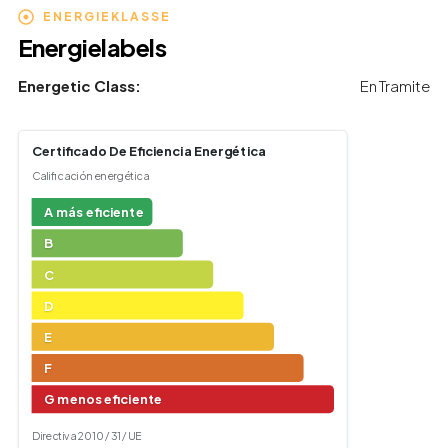
ENERGIEKLASSE
Energielabels
Energetic Class:
En Tramite
Certificado De Eficiencia Energética
Calificación energética
A más eficiente
B
C
D
E
F
G menos eficiente
Directiva 2010 / 31 / UE