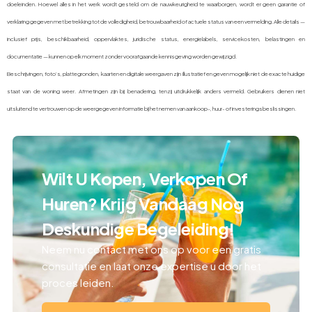
doeleinden. Hoewel alles in het werk wordt gesteld om de nauwkeurigheid te waarborgen, wordt er geen garantie of
verklaring gegeven met betrekking tot de volledigheid, betrouwbaarheid of actuele status van een vermelding. Alle details —
inclusief prijs, beschikbaarheid, oppervlaktes, juridische status, energielabels, servicekosten, belastingen en
documentatie — kunnen op elk moment zonder voorafgaande kennisgeving worden gewijzigd.
Beschrijvingen, foto’s, plattegronden, kaarten en digitale weergaven zijn illustratief en geven mogelijk niet de exacte huidige
staat van de woning weer. Afmetingen zijn bij benadering, tenzij uitdrukkelijk anders vermeld. Gebruikers dienen niet
uitsluitend te vertrouwen op de weergegeven informatie bij het nemen van aankoop-, huur- of investeringsbeslissingen.
Wilt U Kopen, Verkopen Of
Huren? Krijg Vandaag Nog
Deskundige Begeleiding!
Neem nu contact met ons op voor een gratis
consultatie en laat onze expertise u door het
proces leiden.