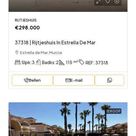
RIJTJESHUIS
€298.000
37318 | Rijtjeshuis In Estrella De Mar
Estrella de Mar, Murcia
Slpk:
3
Badks:
2
115
REF:
37318
Bellen
E-mail
TE KOOP