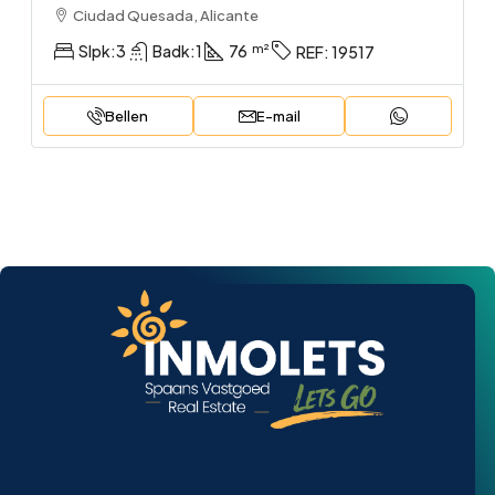
Ciudad Quesada, Alicante
Slpk:
3
Badk:
1
76
REF:
19517
Bellen
E-mail