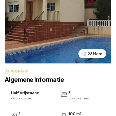
24 More
28 More
WONING
Algemene Informatie
Half Vrijstaand
3
Woningtype
Slaapkamers
2
100