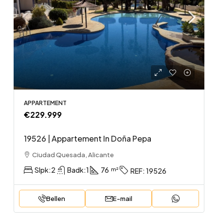
APPARTEMENT
€229.999
19526 | Appartement In Doña Pepa
Ciudad Quesada, Alicante
Slpk:
2
Badk:
1
76
REF:
19526
Bellen
E-mail