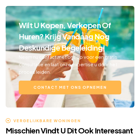
Wilt U Kopen, Verkopen Of
Huren? Krijg Vandaag Nog
Deskundige Begeleiding!
Neem nu contact met ons op voor een gratis
consultatie en laat onze expertise u door het
proces leiden.
CONTACT MET ONS OPNEMEN
VERGELIJKBARE WONINGEN
Misschien Vindt U Dit Ook Interessant