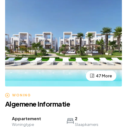
47 More
43 More
WONING
Algemene Informatie
Appartement
2
Woningtype
Slaapkamers