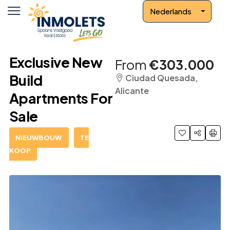
Nederlands
Exclusive New
From
€303.000
Build
Ciudad Quesada,
Alicante
Apartments For
Sale
NIEUWBOUW
TE
KOOP