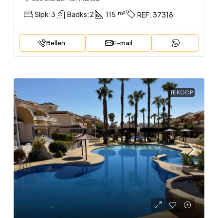
Slpk:
3
Badks:
2
115
REF:
37318
Bellen
E-mail
TE KOOP