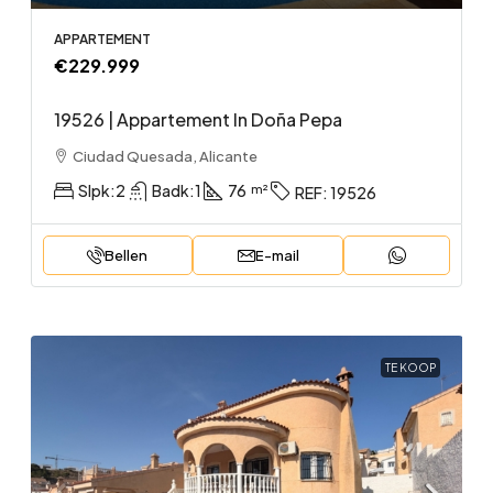
APPARTEMENT
€229.999
19526 | Appartement In Doña Pepa
Ciudad Quesada, Alicante
Slpk:
2
Badk:
1
76
REF:
19526
Bellen
E-mail
TE KOOP