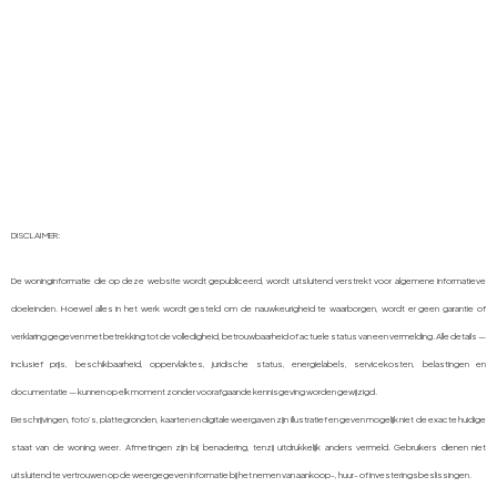
DISCLAIMER:
De woninginformatie die op deze website wordt gepubliceerd, wordt uitsluitend verstrekt voor algemene informatieve
doeleinden. Hoewel alles in het werk wordt gesteld om de nauwkeurigheid te waarborgen, wordt er geen garantie of
verklaring gegeven met betrekking tot de volledigheid, betrouwbaarheid of actuele status van een vermelding. Alle details —
inclusief prijs, beschikbaarheid, oppervlaktes, juridische status, energielabels, servicekosten, belastingen en
documentatie — kunnen op elk moment zonder voorafgaande kennisgeving worden gewijzigd.
Beschrijvingen, foto’s, plattegronden, kaarten en digitale weergaven zijn illustratief en geven mogelijk niet de exacte huidige
staat van de woning weer. Afmetingen zijn bij benadering, tenzij uitdrukkelijk anders vermeld. Gebruikers dienen niet
uitsluitend te vertrouwen op de weergegeven informatie bij het nemen van aankoop-, huur- of investeringsbeslissingen.