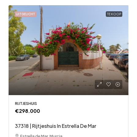
UITGELICHT
TE KOOP
RIJTJESHUIS
€298.000
37318 | Rijtjeshuis In Estrella De Mar
Estrella de Mar, Murcia