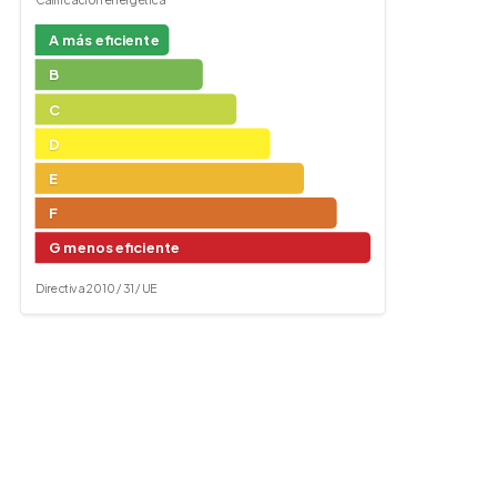
A más eficiente
B
C
D
E
F
G menos eficiente
Directiva 2010 / 31 / UE